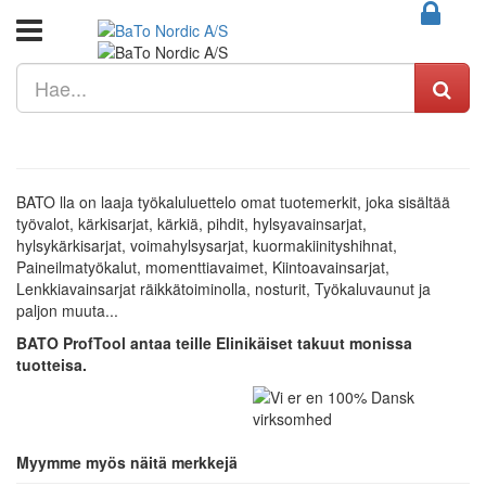
B
A
T
O
lla on laaja työkaluluettelo omat tuotemerkit, joka sisältää
työvalot, kärkisarjat, kärkiä, pihdit, hylsyavainsarjat,
hylsykärkisarjat, voimahylsysarjat, kuormakiinityshihnat,
Paineilmatyökalut, momenttiavaimet, Kiintoavainsarjat,
Lenkkiavainsarjat räikkätoiminolla, nosturit, Työkaluvaunut ja
paljon muuta...
B
A
T
O
ProfTool antaa teille Elinikäiset takuut monissa
tuotteisa.
Myymme myös näitä merkkejä