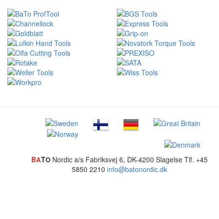
B
T
Nordic a/s
Fabriksvej 6, DK-4200 Slagelse
Tlf. +45
A
O
5850 2210
info@batonordic.dk