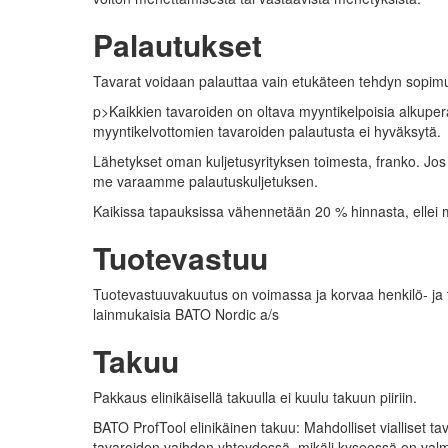
Palautukset
Tavarat voidaan palauttaa vain etukäteen tehdyn sopi
p>Kaikkien tavaroiden on oltava myyntikelpoisia alkupe
myyntikelvottomien tavaroiden palautusta ei hyväksytä.
Lähetykset oman kuljetusyrityksen toimesta, franko. Jos
me varaamme palautuskuljetuksen.
Kaikissa tapauksissa vähennetään 20 % hinnasta, ellei m
Tuotevastuu
Tuotevastuuvakuutus on voimassa ja korvaa henkilö- ja 
lainmukaisia
B
A
T
O
Nordic a/s
Takuu
Pakkaus elinikäisellä takuulla ei kuulu takuun piiriin.
B
A
T
O
ProfTool elinikäinen takuu: Mahdolliset vialliset t
tavaroiden vaihdon yhteydessä, mikäli kyseessä on valmis