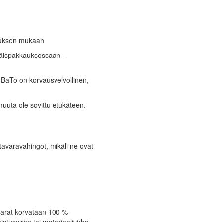
muksen mukaan
räispakkauksessaan -
 BaTo on korvausvelvollinen,
uuta ole sovittu etukäteen.
tavaravahingot, mikäli ne ovat
avarat korvataan 100 %
tusvirhe tai materiaalivirhe.