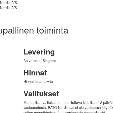
pallinen toiminta
Levering
Ab varasto, Slagelse
Hinnat
Hinnat ilman alv:ta
Valitukset
Mahdolliset valitukset on toimitettava kirjallisesti 2 päivä
vastaanotosta.
B
A
T
O
Nordic a/s ei ole vastuussa käyttö
voiton menettämisestä tai vastaavista menetyksistä.