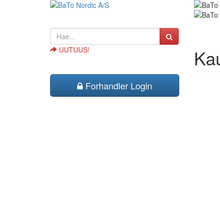
UUTUUS!
Kau
Forhandler Login