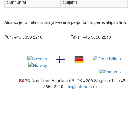
Sunnuntai
Suljettu
Aina suljettu helatorstain jälkeisenä perjantaina, peruslakipäivänä.
Puh. +45 5850 2210
Faksi: +45 5850 2219
B
T
Nordic a/s
Fabriksvej 6, DK-4200 Slagelse
Tlf. +45
A
O
5850 2210
info@batonordic.dk