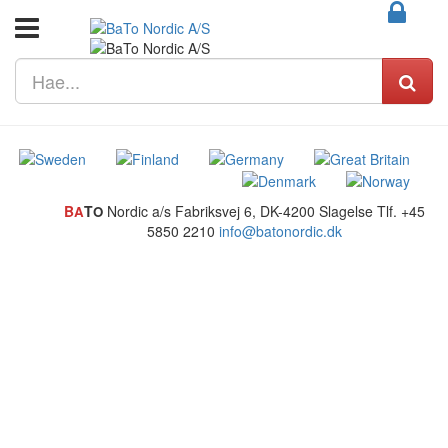
B
T
Nordic a/s
Fabriksvej 6, DK-4200 Slagelse
Tlf. +45
A
O
5850 2210
info@batonordic.dk