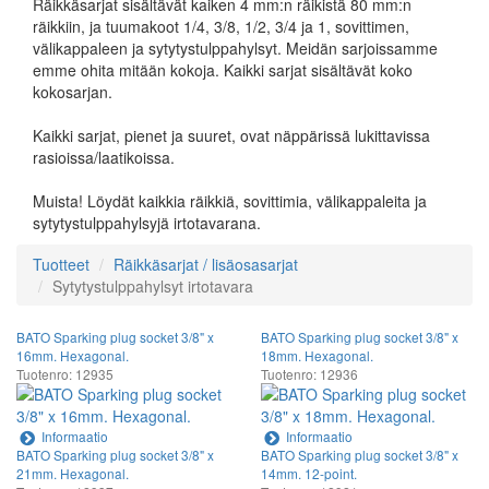
Räikkäsarjat sisältävät kaiken 4 mm:n räikistä 80 mm:n
räikkiin, ja tuumakoot 1/4, 3/8, 1/2, 3/4 ja 1, sovittimen,
välikappaleen ja sytytystulppahylsyt. Meidän sarjoissamme
emme ohita mitään kokoja. Kaikki sarjat sisältävät koko
kokosarjan.
Kaikki sarjat, pienet ja suuret, ovat näppärissä lukittavissa
rasioissa/laatikoissa.
Muista! Löydät kaikkia räikkiä, sovittimia, välikappaleita ja
sytytystulppahylsyjä irtotavarana.
Tuotteet
Räikkäsarjat / lisäosasarjat
Sytytystulppahylsyt irtotavara
BATO Sparking plug socket 3/8" x
BATO Sparking plug socket 3/8" x
16mm. Hexagonal.
18mm. Hexagonal.
Tuotenro: 12935
Tuotenro: 12936
Informaatio
Informaatio
BATO Sparking plug socket 3/8" x
BATO Sparking plug socket 3/8" x
21mm. Hexagonal.
14mm. 12-point.