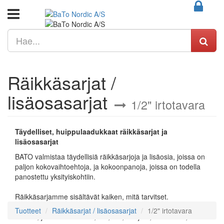
Räikkäsarjat /
lisäosasarjat
1/2" irtotavara
Täydelliset, huippulaadukkaat räikkäsarjat ja
lisäosasarjat
BATO valmistaa täydellisiä räikkäsarjoja ja lisäosia, joissa on
paljon kokovaihtoehtoja, ja kokoonpanoja, joissa on todella
panostettu yksityiskohtiin.
Räikkäsarjamme sisältävät kaiken, mitä tarvitset.
Räikkäsarjat sisältävät kaiken 4 mm:n räikistä 80 mm:n
Tuotteet
Räikkäsarjat / lisäosasarjat
1/2" irtotavara
räikkiin, ja tuumakoot 1/4, 3/8, 1/2, 3/4 ja 1, sovittimen,