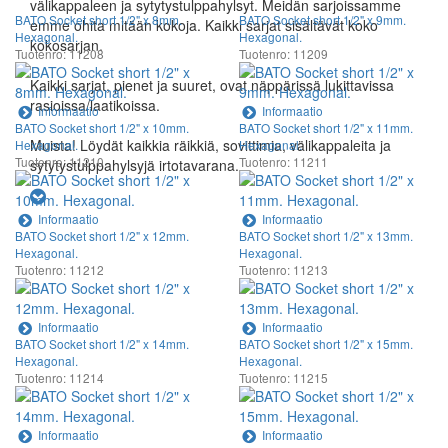
välikappaleen ja sytytystulppahylsyt. Meidän sarjoissamme
BATO Socket short 1/2" x 8mm.
BATO Socket short 1/2" x 9mm.
emme ohita mitään kokoja. Kaikki sarjat sisältävät koko
Hexagonal.
Hexagonal.
kokosarjan.
Tuotenro: 11208
Tuotenro: 11209
Kaikki sarjat, pienet ja suuret, ovat näppärissä lukittavissa
rasioissa/laatikoissa.
Informaatio
Informaatio
BATO Socket short 1/2" x 10mm.
BATO Socket short 1/2" x 11mm.
Muista! Löydät kaikkia räikkiä, sovittimia, välikappaleita ja
Hexagonal.
Hexagonal.
Tuotenro: 11210
Tuotenro: 11211
sytytystulppahylsyjä irtotavarana.
Informaatio
Informaatio
BATO Socket short 1/2" x 12mm.
BATO Socket short 1/2" x 13mm.
Hexagonal.
Hexagonal.
Tuotenro: 11212
Tuotenro: 11213
Informaatio
Informaatio
BATO Socket short 1/2" x 14mm.
BATO Socket short 1/2" x 15mm.
Hexagonal.
Hexagonal.
Tuotenro: 11214
Tuotenro: 11215
Informaatio
Informaatio