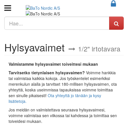
Hylsyavaimet
1/2" irtotavara
Valmistamme hylsyavaimet toiveittesi mukaan
Tarvitsetko tietynlaisen hylsyavaimen?
Voimme hankkia
tai valmistaa kaikkia kokoja. Jos työskentelet esimerkiksi
merenkulun alalla ja tarvitset 180-millisen hylsyavaimen, ota
yhteyttä, koska useimmissa tapauksissa voimme toimittaa
sen sinulle pikaisesti!
Ota yhteyttä jo tänään ja kysy
lisätietoja.
Jos meidän on valmistettava seuraava hylsyavaimesi,
voimme valmistaa sen viikossa tai kahdessa ja toimittaa sen
toiveidesi mukaan.