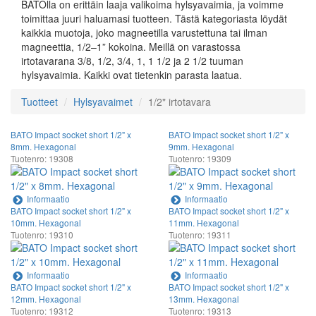
BATOlla on erittäin laaja valikoima hylsyavaimia, ja voimme
toimittaa juuri haluamasi tuotteen. Tästä kategoriasta löydät
kaikkia muotoja, joko magneetilla varustettuna tai ilman
magneettia, 1/2–1” kokoina. Meillä on varastossa
irtotavarana 3/8, 1/2, 3/4, 1, 1 1/2 ja 2 1/2 tuuman
hylsyavaimia. Kaikki ovat tietenkin parasta laatua.
Tuotteet
Hylsyavaimet
1/2" irtotavara
BATO Impact socket short 1/2" x
BATO Impact socket short 1/2" x
8mm. Hexagonal
9mm. Hexagonal
Tuotenro: 19308
Tuotenro: 19309
Informaatio
Informaatio
BATO Impact socket short 1/2" x
BATO Impact socket short 1/2" x
10mm. Hexagonal
11mm. Hexagonal
Tuotenro: 19310
Tuotenro: 19311
Informaatio
Informaatio
BATO Impact socket short 1/2" x
BATO Impact socket short 1/2" x
12mm. Hexagonal
13mm. Hexagonal
Tuotenro: 19312
Tuotenro: 19313