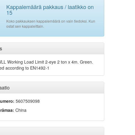
Kappalemäärä pakkaus / laatikko on
15
Koko pakkauksen kappalemäärä on vain tiedoksi. Kun
ostat sen kappaleittain.
s
WLL Working Load Limit 2-eye 2 ton x 4m. Green.
ed according to EN1492-1
aatio
inumero:
5607509098
erämaa:
China