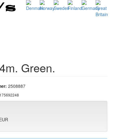
 4m. Green.
er:
2508887
175692248
 EUR