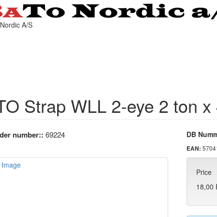
O Strap WLL 2-eye 2 ton x
der number::
69224
DB Numm
5704
EAN:
Price
18,00