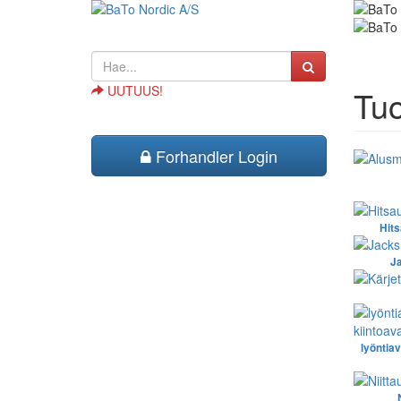
UUTUUS!
Tuo
Forhandler Login
Hits
Ja
lyöntiav