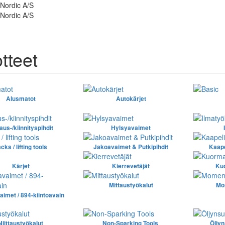
tteet
Alusmatot
Autokärjet
aus-/kiinnityspihdit
Hylsyavaimet
cks / lifting tools
Jakoavaimet & Putkipihdit
Kaape
Kärjet
Kierrevetäjät
Ku
Mittaustyökalut
Mo
aimet / 894-kiintoavain
Niittaustyökalut
Non-Sparking Tools
Öljyn