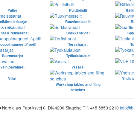
Puller
Pulttipihdit
Räik
eikämeistisarjat
Ruuvimeisselit
R
hat & reikäsahat
Sorkkaraudat
Spa
ooppimagneetti/-peili
Teräsharjat
Tu
Tuurnasarjat
Työkalulaukut
T
Vaihtoavaimet
Vasarat
Viilat
Yhdist
Workshop tables and filing
benches
Nordic a/s
Fabriksvej 6, DK-4200 Slagelse
Tlf. +45 5850 2210
info@b
O