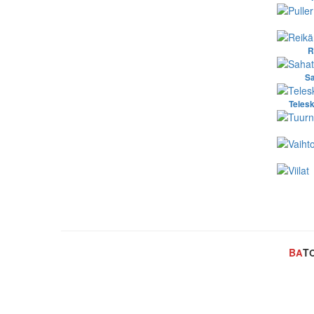
R
Sa
Telesk
B
T
A