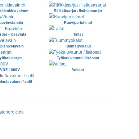
kälenkkiavaimet
Räikkäsarjat / lisäosasarjat
uuvinväännin
Ruuvipuristimet
rtler - Kaavinta
Taltat
planivelavain
Tuumatyökalut
yökalusarjat
Työkaluvaunut / lisäosat
VDE 1000V
Veitset
elmäavaimet / setit
atonordic.dk