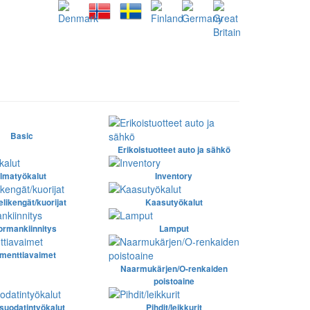
Basic
Erikoistuotteet auto ja sähkö
Ilmatyökalut
Inventory
likengät/kuorijat
Kaasutyökalut
ormankiinnitys
Lamput
menttiavaimet
Naarmukärjen/O-renkaiden
poistoaine
suodatintyökalut
Pihdit/leikkurit