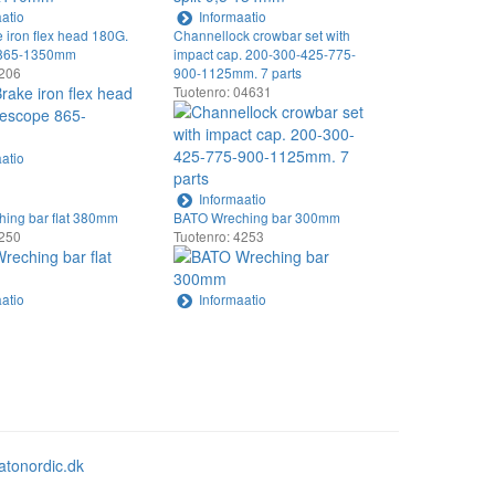
atio
Informaatio
 iron flex head 180G.
Channellock crowbar set with
 865-1350mm
impact cap. 200-300-425-775-
4206
900-1125mm. 7 parts
Tuotenro: 04631
atio
Informaatio
ing bar flat 380mm
BATO Wreching bar 300mm
4250
Tuotenro: 4253
atio
Informaatio
atonordic.dk