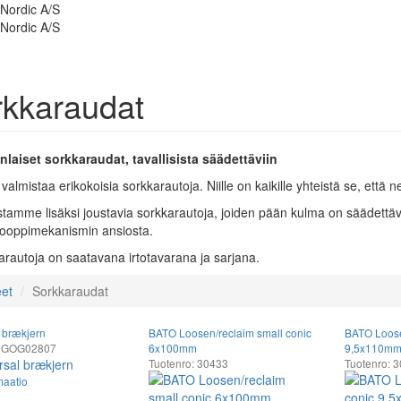
kkaraudat
nlaiset sorkkaraudat, tavallisista säädettäviin
almistaa erikokoisia sorkkarautoja. Niille on kaikille yhteistä se, että 
tamme lisäksi joustavia sorkkarautoja, joiden pään kulma on säädettävi
kooppimekanismin ansiosta.
arautoja on saatavana irtotavarana ja sarjana.
eet
Sorkkaraudat
 brækjern
BATO Loosen/reclaim small conic
BATO Loose
: GOG02807
6x100mm
9,5x110m
Tuotenro: 30433
Tuotenro: 
maatio