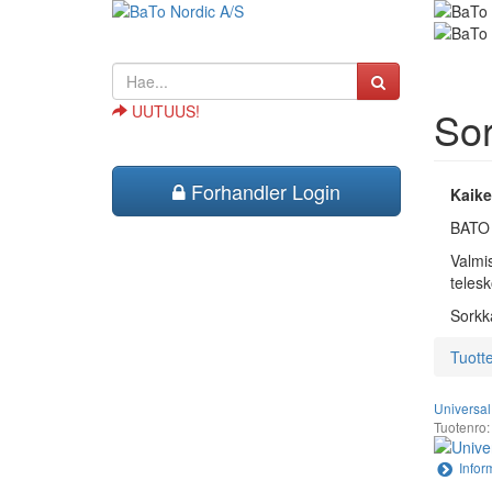
UUTUUS!
Sor
Forhandler Login
Kaike
BATO v
Valmis
teles
Sorkk
Tuott
Universal
Tuotenro
Infor