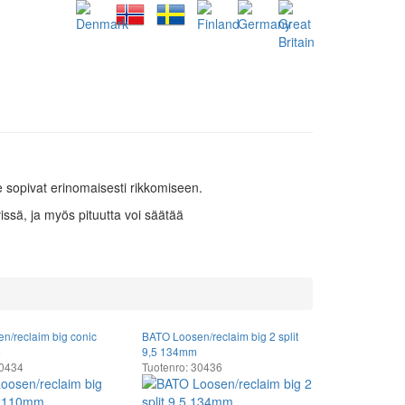
ne sopivat erinomaisesti rikkomiseen.
ssä, ja myös pituutta voi säätää
n/reclaim big conic
BATO Loosen/reclaim big 2 split
m
9,5 134mm
30434
Tuotenro: 30436