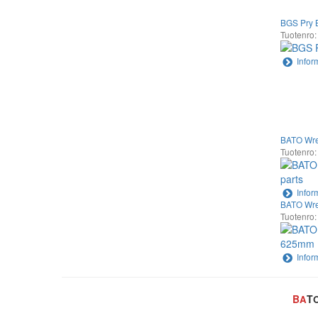
BGS Pry B
Tuotenro
Infor
BATO Wrec
Tuotenro:
Infor
BATO Wre
Tuotenro:
Infor
B
T
A