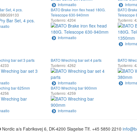
Informaatio
Informa
ar Set, 4 pcs.
BATO Brake iron flex head 180G.
BATO Brake
: BBGS9133
Telescope 630-940mm
Telescope
Tuotenro: 4204
Tuotenro: 
maatio
Informaatio
Informa
hing bar set 3 parts
BATO Wreching bar set 4 parts
BATO Wrech
 4233
Tuotenro: 4262
Tuotenro: 
maatio
Informaatio
Informa
ching bar 625mm
BATO Wreching bar 900mm
 4256
Tuotenro: 4259
maatio
Informaatio
Nordic a/s
Fabriksvej 6, DK-4200 Slagelse
Tlf. +45 5850 2210
info@b
O