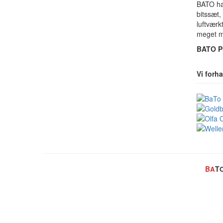
B
A
T
O
ha
bitssæt,
luftværk
meget m
B
A
T
O
Pr
Vi forh
B
T
A