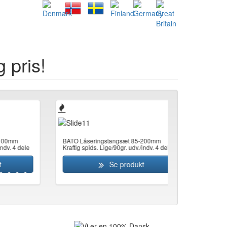
g pris!
m
BATO Låseringstangsæt 85-200mm
4 dele
Kraftig spids. Lige/90gr. udv./indv. 4 dele
Se produkt