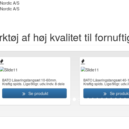
tøj af høj kvalitet til fornufti
O Låseringstangsæt 10-60mm.
BATO Låseringstangsæt 40-100m
tig spids. Lige/90gr. udv./indv. 8 dele
Kraftig spids. Lige/90gr. udv./indv. 
Se produkt
Se produkt