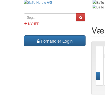
NYHED!
Værk
Forhandler Login
BAT
Kraf