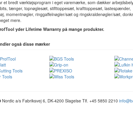
r et bredt værktøjsprogram i eget varemærke, som dækker arbejdsbely
 bits, tænger, topnøglesæt, stifttoppesæt, krafttoppesæt, lastespænder,
tøj, momentnøgler, ringgaffelnøgler/sæt og ringskraldenøgler/sæt, donk
eget mere.
ofTool yder Lifetime Warranty på mange produkter.
andler også disse mærker
Nordic a/s
Fabriksvej 6, DK-4200 Slagelse
Tlf. +45 5850 2210
info@b
O