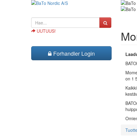
UUTUUS!
Mo
Forhandler Login
Laadu
BATOl
Momen
on 1 
Kaikki
kestäv
BATOn 
huippu
Omien
Tuott