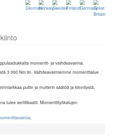
kiinto
ppulaadukkaita momentti- ja vaihdeavaimia.
m:stä 3 000 Nm:iin. Vaihdeavaimiemme momenttialue
intarkkaa pultin ja mutterin säätöä ja kiinnitystä,
a tulee sertifikaatti. Momenttityökalujen
momenttiavaimia
.