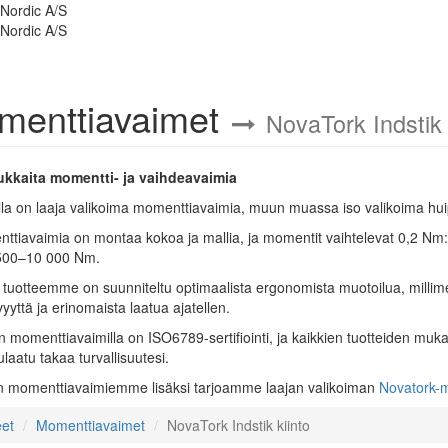
menttiavaimet
NovaTork Indstik 
kkaita momentti- ja vaihdeavaimia
la on laaja valikoima momenttiavaimia, muun muassa iso valikoima hui
ttiavaimia on montaa kokoa ja mallia, ja momentit vaihtelevat 0,2 N
500–10 000 Nm.
 tuotteemme on suunniteltu optimaalista ergonomista muotoilua, millimetr
yyttä ja erinomaista laatua ajatellen.
momenttiavaimilla on ISO6789-sertifiointi, ja kaikkien tuotteiden mukan
laatu takaa turvallisuutesi.
 momenttiavaimiemme lisäksi tarjoamme laajan valikoiman
Novatork-
eet
Momenttiavaimet
NovaTork Indstik kiinto