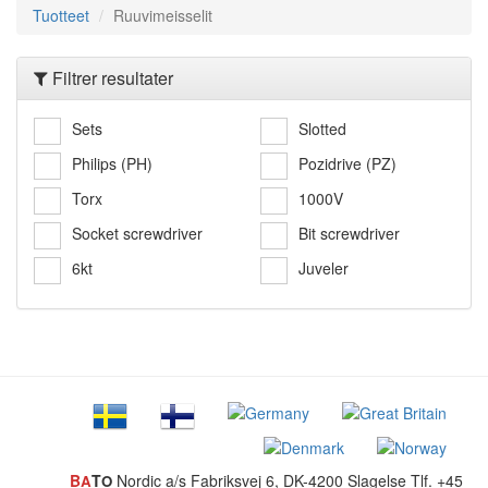
Tuotteet
Ruuvimeisselit
Filtrer resultater
Sets
Slotted
Philips (PH)
Pozidrive (PZ)
Torx
1000V
Socket screwdriver
Bit screwdriver
6kt
Juveler
B
T
Nordic a/s
Fabriksvej 6, DK-4200 Slagelse
Tlf. +45
A
O