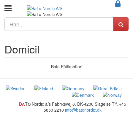
Domicil
Bato Pääkonttori
B
T
Nordic a/s
Fabriksvej 6, DK-4200 Slagelse
Tlf. +45
A
O
5850 2210
info@batonordic.dk