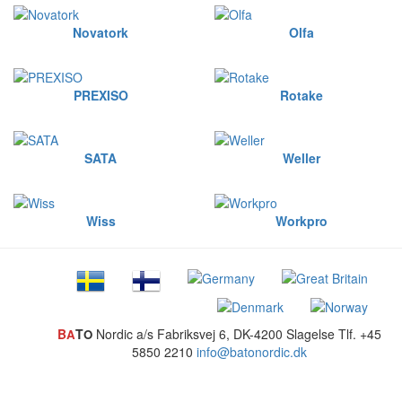
Novatork
Olfa
PREXISO
Rotake
SATA
Weller
Wiss
Workpro
B
T
Nordic a/s
Fabriksvej 6, DK-4200 Slagelse
Tlf. +45
A
O
5850 2210
info@batonordic.dk