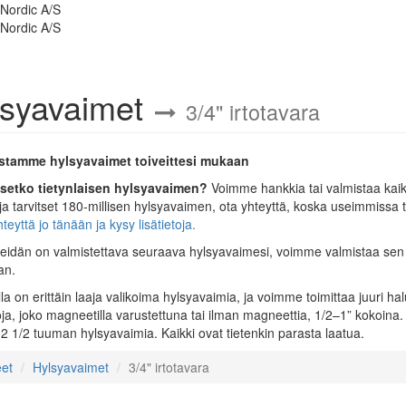
lsyavaimet
3/4" irtotavara
stamme hylsyavaimet toiveittesi mukaan
tsetko tietynlaisen hylsyavaimen?
Voimme hankkia tai valmistaa kaik
 ja tarvitset 180-millisen hylsyavaimen, ota yhteyttä, koska useimmissa 
teyttä jo tänään ja kysy lisätietoja.
eidän on valmistettava seuraava hylsyavaimesi, voimme valmistaa sen vi
an.
a on erittäin laaja valikoima hylsyavaimia, ja voimme toimittaa juuri ha
a, joko magneetilla varustettuna tai ilman magneettia, 1/2–1” kokoina. M
 2 1/2 tuuman hylsyavaimia. Kaikki ovat tietenkin parasta laatua.
eet
Hylsyavaimet
3/4" irtotavara