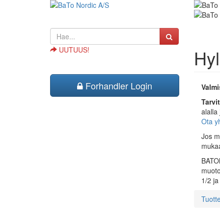
UUTUUS!
Hy
Forhandler Login
Valmi
Tarvi
alalla
Ota yh
Jos m
muka
BATOll
muotoj
1/2 ja
Tuott