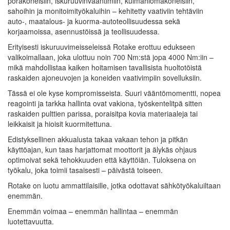
porakoneisiin, iskuruuvinvääntimiin, kulmahiomakoneisiin,
sahoihin ja monitoimityökaluihin – kehitetty vaativiin tehtäviin
auto-, maatalous- ja kuorma-autoteollisuudessa sekä
korjaamoissa, asennustöissä ja teollisuudessa.
Erityisesti iskuruuvimeisseleissä Rotake erottuu edukseen
valikoimallaan, joka ulottuu noin 700 Nm:stä jopa 4000 Nm:iin –
mikä mahdollistaa kaiken hoitamisen tavallisista huoltotöistä
raskaiden ajoneuvojen ja koneiden vaativimpiin sovelluksiin.
Tässä ei ole kyse kompromisseista. Suuri vääntömomentti, nopea
reagointi ja tarkka hallinta ovat vakiona, työskentelitpä sitten
raskaiden pulttien parissa, poraisitpa kovia materiaaleja tai
leikkaisit ja hioisit kuormitettuna.
Edistyksellinen akkualusta takaa vakaan tehon ja pitkän
käyttöajan, kun taas harjattomat moottorit ja älykäs ohjaus
optimoivat sekä tehokkuuden että käyttöiän. Tuloksena on
työkalu, joka toimii tasaisesti – päivästä toiseen.
Rotake on luotu ammattilaisille, jotka odottavat sähkötyökaluiltaan
enemmän.
Enemmän voimaa – enemmän hallintaa – enemmän
luotettavuutta.