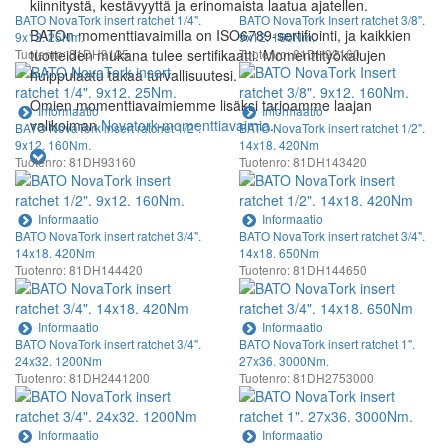
kiinnitystä, kestävyyttä ja erinomaista laatua ajatellen.
BATO NovaTork insert ratchet 1/4".
BATO NovaTork Insert ratchet 3/8".
BATOn momenttiavaimilla on ISO6789-sertifiointi, ja kaikkien
9x12. 25Nm.
9x12. 160Nm.
Tuotenro: 81DH9125
tuotteiden mukana tulee sertifikaatti. Momenttityökalujen
Tuotenro: 81DH92160
huippulaatu takaa turvallisuutesi.
Omien momenttiavaimiemme lisäksi tarjoamme laajan
Informaatio
Informaatio
valikoiman
Novatork-momenttiavaimia
.
BATO NovaTork insert ratchet 1/2".
BATO NovaTork insert ratchet 1/2".
9x12. 160Nm.
14x18. 420Nm
Tuotenro: 81DH93160
Tuotenro: 81DH143420
Informaatio
Informaatio
BATO NovaTork insert ratchet 3/4".
BATO NovaTork insert ratchet 3/4".
14x18. 420Nm
14x18. 650Nm
Tuotenro: 81DH144420
Tuotenro: 81DH144650
Informaatio
Informaatio
BATO NovaTork insert ratchet 3/4".
BATO NovaTork insert ratchet 1".
24x32. 1200Nm
27x36. 3000Nm.
Tuotenro: 81DH2441200
Tuotenro: 81DH2753000
Informaatio
Informaatio