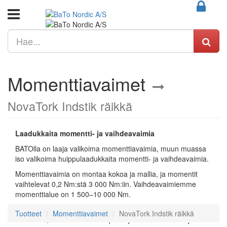
Momenttiavaimet
NovaTork Indstik räikkä
Laadukkaita momentti- ja vaihdeavaimia
BATOlla on laaja valikoima momenttiavaimia, muun muassa
iso valikoima huippulaadukkaita momentti- ja vaihdeavaimia.
Momenttiavaimia on montaa kokoa ja mallia, ja momentit
vaihtelevat 0,2 Nm:stä 3 000 Nm:iin. Vaihdeavaimiemme
momenttialue on 1 500–10 000 Nm.
Kaikki tuotteemme on suunniteltu optimaalista ergonomista
Tuotteet
Momenttiavaimet
NovaTork Indstik räikkä
muotoilua, millimetrintarkkaa pultin ja mutterin säätöä ja