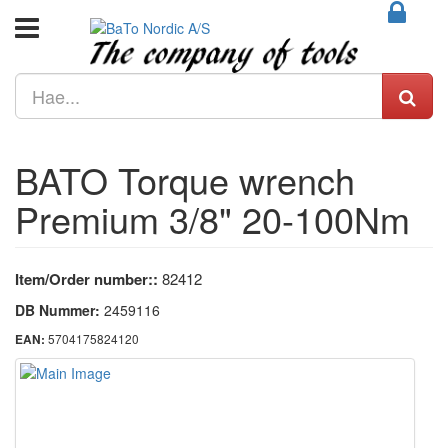
BATO Torque wrench
Premium 3/8" 20-100Nm
Item/Order number::
82412
DB Nummer:
2459116
5704175824120
EAN: