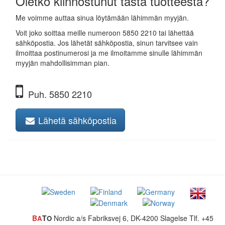
Oletko kiinnostunut tästä tuotteesta?
Me voimme auttaa sinua löytämään lähimmän myyjän.
Voit joko soittaa meille numeroon 5850 2210 tai lähettää
sähköpostia. Jos lähetät sähköpostia, sinun tarvitsee vain
ilmoittaa postinumerosi ja me ilmoitamme sinulle lähimmän
myyjän mahdollisimman pian.
Puh. 5850 2210
Lähetä sähköpostia
B
T
Nordic a/s
Fabriksvej 6, DK-4200 Slagelse
Tlf. +45
A
O