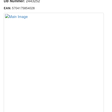
DB Nummer:
2443252
5704175854028
EAN: