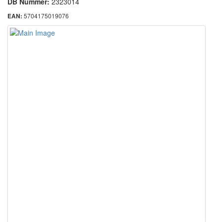
DB Nummer:
2323014
5704175019076
EAN: