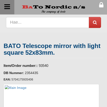
BATO Telescope mirror with light
square 52x83mm.
Item/Order number::
93540
DB Nummer:
2354435
EAN:
5704175935406