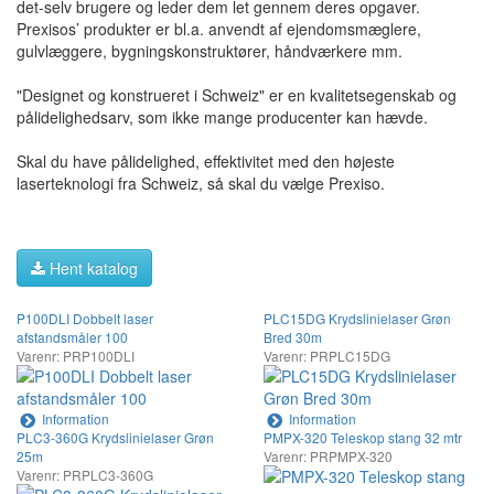
det-selv brugere og leder dem let gennem deres opgaver.
Prexisos’ produkter er bl.a. anvendt af ejendomsmæglere,
gulvlæggere, bygningskonstruktører, håndværkere mm.
"Designet og konstrueret i Schweiz" er en kvalitetsegenskab og
pålidelighedsarv, som ikke mange producenter kan hævde.
Skal du have pålidelighed, effektivitet med den højeste
laserteknologi fra Schweiz, så skal du vælge Prexiso.
Hent katalog
P100DLI Dobbelt laser
PLC15DG Krydslinielaser Grøn
afstandsmåler 100
Bred 30m
Varenr: PRP100DLI
Varenr: PRPLC15DG
Information
Information
PLC3-360G Krydslinielaser Grøn
PMPX-320 Teleskop stang 32 mtr
25m
Varenr: PRPMPX-320
Varenr: PRPLC3-360G