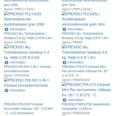
Selvnivellerende krydslinjelaser
Krydslinjelaser selvnivellerende
grøn 20M.
grøn 30m
Varenr: PRPLC10UG
Varenr: PRPLC30GLI
Information
Information
PREXISO Alu. Trefodsstativer
PREXISO Alu. Trefodsstativer
teleskop 0,4 kg. Højte 0,25 til 0,5m.
teleskop 0,9 kg. Højte 0,5 til 1,5m.
Varenr: PRPATC
Varenr: PRPAT
Information
Information
PREXISO PIX-500 3-IN-1 Infrarød
PREXISO PIX-275 Infrarød Mini
lommetermometer
Pen termometer mållaser fra -30 °
Varenr: PRPIX500
C til 275 ° C.
Varenr: PR8250420
Information
Information
PREXISO PIX-550F infrarød
PREXISO PWDX-F38 Vægdetektor
termometer mållaser -50 ° C til 550
måledybde 13-80mm.
° C. LCD farveskærm.
Varenr: PR8250426