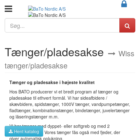
Tænger/pladesakse
Wiss
tænger/pladesakse
Tænger og pladesakse i højeste kvalitet
Hos BATO producerer vi et bredt program af tænger og
pladesakse til ethvert formål. Vi har sideafbidere /
skævbidere, spidstænger, 1000V tænger, vandpumpetænger,
fladtænger, kombinationstænger, bindetænger, juvelertænger
og låseringstænger m.m.
Vi har tænger med dyppet- eller softgreb og med 2
Hent katalog
komponent greb. Vores tænger fås også med fjeder, der
giver automatisk oplukning.