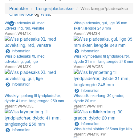
Foruden vores eget brede program, fører vi også tænger fra
Produkter
Tænger/pladesakse
Wiss tænger/pladesakse
Channellock
og
Wiss
.
Wiss pladesaks XL med
Wiss pladesaks, gul, lige 35 mm
udveksling, rød, venstre
skær, længde 248 mm
Varenr: WI-M1X
Varenr: WI-M3R
Information
Information
Wiss pladesaks XL med
Wiss krympetang til tyndplade/rør,
udveksling, gul, lige
dybde 31 mm, tanglængde 248 mm
Varenr: WI-M3X
Varenr: WI-WC5S
Information
Information
Wiss krympetang til tyndplade/rør,
Wiss udklinkertang, 30 grader,
dybde 41 mm, tanglængde 250 mm
dybde 20 mm
Varenr: WI-WC5L
Varenr: WI-WHN1
Information
Wiss Metal nibbler 265mm lige klip.
Information
Varenr: WI-M10RW