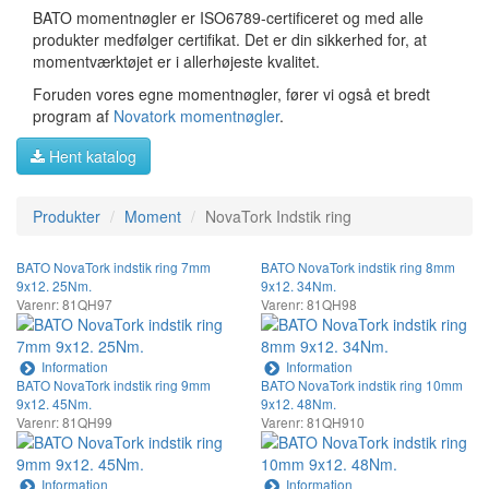
BATO momentnøgler er ISO6789-certificeret og med alle
produkter medfølger certifikat. Det er din sikkerhed for, at
momentværktøjet er i allerhøjeste kvalitet.
Foruden vores egne momentnøgler, fører vi også et bredt
program af
Novatork momentnøgler
.
Hent katalog
Produkter
Moment
NovaTork Indstik ring
BATO NovaTork indstik ring 7mm
BATO NovaTork indstik ring 8mm
9x12. 25Nm.
9x12. 34Nm.
Varenr: 81QH97
Varenr: 81QH98
Information
Information
BATO NovaTork indstik ring 9mm
BATO NovaTork indstik ring 10mm
9x12. 45Nm.
9x12. 48Nm.
Varenr: 81QH99
Varenr: 81QH910
Information
Information