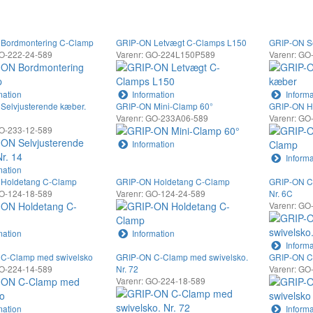
Bordmontering C-Clamp
GRIP-ON Letvægt C-Clamps L150
GRIP-ON Se
GO-222-24-589
Varenr: GO-224L150P589
Varenr: GO
mation
Information
Informa
Selvjusterende kæber.
GRIP-ON Mini-Clamp 60°
GRIP-ON H
Varenr: GO-233A06-589
Varenr: GO
GO-233-12-589
Information
Informa
mation
Holdetang C-Clamp
GRIP-ON Holdetang C-Clamp
GRIP-ON C
GO-124-18-589
Varenr: GO-124-24-589
Nr. 6C
Varenr: GO
mation
Information
Informa
C-Clamp med swivelsko
GRIP-ON C-Clamp med swivelsko.
GRIP-ON C
GO-224-14-589
Nr. 72
Varenr: GO
Varenr: GO-224-18-589
mation
Informa