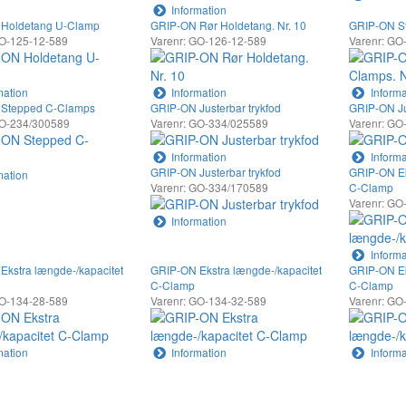
Information
Holdetang U-Clamp
GRIP-ON Rør Holdetang. Nr. 10
GRIP-ON St
GO-125-12-589
Varenr: GO-126-12-589
Varenr: GO
mation
Information
Informa
Stepped C-Clamps
GRIP-ON Justerbar trykfod
GRIP-ON Ju
GO-234/300589
Varenr: GO-334/025589
Varenr: GO
Information
Informa
GRIP-ON Justerbar trykfod
GRIP-ON Ek
mation
Varenr: GO-334/170589
C-Clamp
Varenr: GO
Information
Informa
kstra længde-/kapacitet
GRIP-ON Ekstra længde-/kapacitet
GRIP-ON Ek
C-Clamp
C-Clamp
GO-134-28-589
Varenr: GO-134-32-589
Varenr: GO
mation
Information
Informa