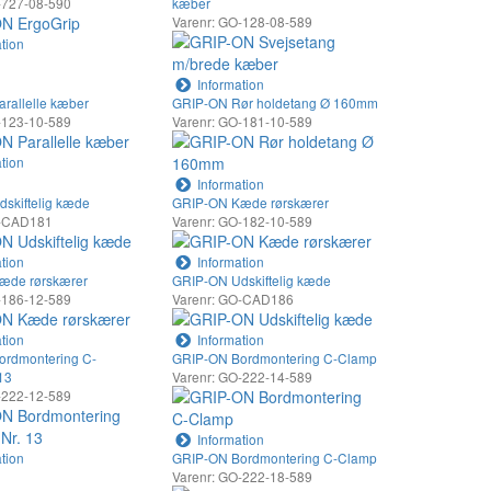
-727-08-590
kæber
Varenr: GO-128-08-589
tion
Information
rallelle kæber
GRIP-ON Rør holdetang Ø 160mm
-123-10-589
Varenr: GO-181-10-589
tion
Information
skiftelig kæde
GRIP-ON Kæde rørskærer
O-CAD181
Varenr: GO-182-10-589
tion
Information
æde rørskærer
GRIP-ON Udskiftelig kæde
-186-12-589
Varenr: GO-CAD186
tion
Information
ordmontering C-
GRIP-ON Bordmontering C-Clamp
13
Varenr: GO-222-14-589
-222-12-589
Information
tion
GRIP-ON Bordmontering C-Clamp
Varenr: GO-222-18-589