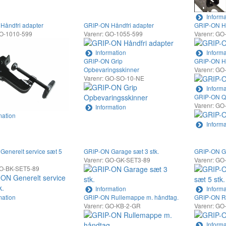
Informa
Håndfri adapter
GRIP-ON Håndfri adapter
GRIP-ON Hå
GO-1010-599
Varenr: GO-1055-599
Varenr: GO
Information
Informa
GRIP-ON Grip
GRIP-ON Hånd
Opbevaringsskinner
Varenr: G
Varenr: GO-SO-10-NE
Informa
GRIP-ON Q
Varenr: GO
Information
mation
Informa
enerelt service sæt 5
GRIP-ON Garage sæt 3 stk.
GRIP-ON Gen
Varenr: GO-GK-SET3-89
Varenr: G
GO-BK-SET5-89
Information
Informa
mation
GRIP-ON Rullemappe m. håndtag.
GRIP-ON R
Varenr: GO-KB-2-GR
Varenr: G
Informa