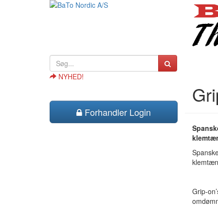
NYHED!
Gri
Forhandler Login
Spanske
klemtæng
Spanske 
klemtæng
Grip-on’
omdømme 