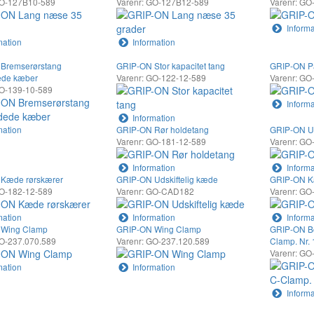
GO-127B10-589
Varenr: GO-127B12-589
Varenr: GO
Informa
mation
Information
Bremserørstang
GRIP-ON Stor kapacitet tang
GRIP-ON Pa
ede kæber
Varenr: GO-122-12-589
Varenr: GO
GO-139-10-589
Informa
Information
mation
GRIP-ON Rør holdetang
GRIP-ON Ud
Varenr: GO-181-12-589
Varenr: G
Information
Informa
Kæde rørskærer
GRIP-ON Udskiftelig kæde
GRIP-ON K
GO-182-12-589
Varenr: GO-CAD182
Varenr: GO
mation
Information
Informa
 Wing Clamp
GRIP-ON Wing Clamp
GRIP-ON B
GO-237.070.589
Varenr: GO-237.120.589
Clamp. Nr. 
Varenr: GO
mation
Information
Informa