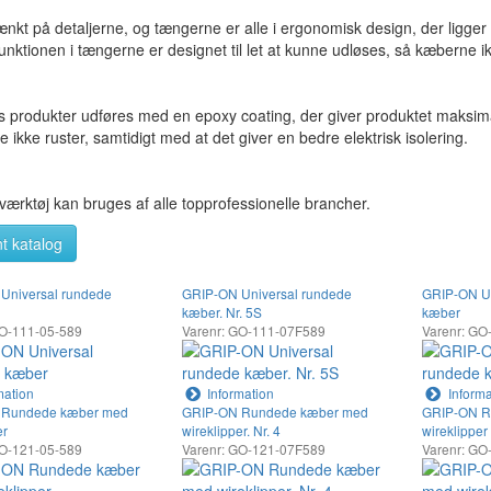
ænkt på detaljerne, og tængerne er alle i ergonomisk design, der ligger
unktionen i tængerne er designet til let at kunne udløses, så kæberne
s produkter udføres med en epoxy coating, der giver produktet maksimal
 ikke ruster, samtidigt med at det giver en bedre elektrisk isolering.
værktøj kan bruges af alle topprofessionelle brancher.
t katalog
Universal rundede
GRIP-ON Universal rundede
GRIP-ON Un
kæber. Nr. 5S
kæber
GO-111-05-589
Varenr: GO-111-07F589
Varenr: GO
mation
Information
Informa
 Rundede kæber med
GRIP-ON Rundede kæber med
GRIP-ON R
er
wireklipper. Nr. 4
wireklipper
GO-121-05-589
Varenr: GO-121-07F589
Varenr: GO