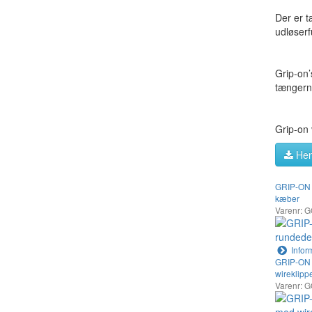
Der er t
udløserf
Grip-on’
tængerne
Grip-on 
Hen
GRIP-ON 
kæber
Varenr: 
Infor
GRIP-ON
wireklipp
Varenr: 