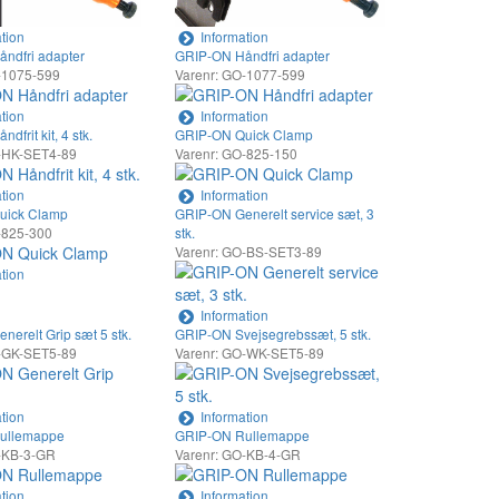
tion
Information
ndfri adapter
GRIP-ON Håndfri adapter
-1075-599
Varenr: GO-1077-599
tion
Information
frit kit, 4 stk.
GRIP-ON Quick Clamp
O-HK-SET4-89
Varenr: GO-825-150
tion
Information
uick Clamp
GRIP-ON Generelt service sæt, 3
-825-300
stk.
Varenr: GO-BS-SET3-89
tion
Information
erelt Grip sæt 5 stk.
GRIP-ON Svejsegrebssæt, 5 stk.
O-GK-SET5-89
Varenr: GO-WK-SET5-89
tion
Information
ullemappe
GRIP-ON Rullemappe
O-KB-3-GR
Varenr: GO-KB-4-GR
tion
Information