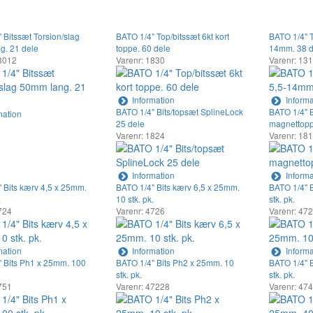
 Bitssæt Torsion/slag
BATO 1/4" Top/bitssæt 6kt kort
BATO 1/4" T
g. 21 dele
toppe. 60 dele
14mm. 38 d
8012
Varenr: 1830
Varenr: 13
Information
Informa
BATO 1/4" Bits/topsæt SplineLock
BATO 1/4" 
mation
25 dele
magnettopp
Varenr: 1824
Varenr: 18
Information
Informa
 Bits kærv 4,5 x 25mm.
BATO 1/4" Bits kærv 6,5 x 25mm.
BATO 1/4" 
.
10 stk. pk.
stk. pk.
724
Varenr: 4726
Varenr: 47
mation
Information
Informa
 Bits Ph1 x 25mm. 100
BATO 1/4" Bits Ph2 x 25mm. 10
BATO 1/4" 
stk. pk.
stk. pk.
751
Varenr: 47228
Varenr: 47