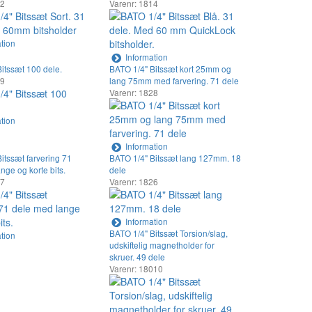
12
Varenr: 1814
tion
Information
itssæt 100 dele.
BATO 1/4" Bitssæt kort 25mm og
29
lang 75mm med farvering. 71 dele
Varenr: 1828
tion
Information
itssæt farvering 71
BATO 1/4" Bitssæt lang 127mm. 18
nge og korte bits.
dele
07
Varenr: 1826
Information
BATO 1/4" Bitssæt Torsion/slag,
tion
udskiftelig magnetholder for
skruer. 49 dele
Varenr: 18010