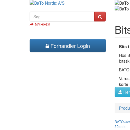
NYHED!
Bit
Forhandler Login
Bits i
Hos BA
bitss
BATO b
Vores 
korte
Hen
Produ
BATO Juve
30 dele.