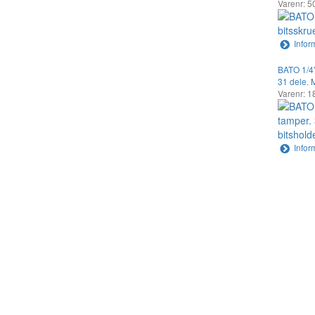
Varenr: 5
Infor
BATO 1/4"
31 dele. 
Varenr: 1
Infor