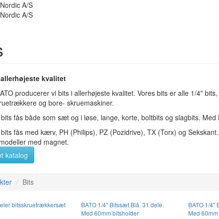
s
 allerhøjeste kvalitet
TO producerer vi bits i allerhøjeste kvalitet. Vores bits er alle 1/4" bits,
kruetrækkere og bore- skruemaskiner.
its fås både som sæt og i løse, lange, korte, boltbits og slagbits. Me
bits fås med kærv, PH (Philips), PZ (Pozidrive), TX (Torx) og Sekskant. 
 modeller med magnet.
t katalog
kter
Bits
ler bitsskruetrækkersæt
BATO 1/4" Bitssæt Blå. 31 dele.
BATO 1/4" B
Med 60mm bitsholder
Med 60mm b