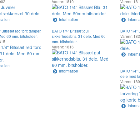
002
Varenr: 1810
Varenr: 18
mation
Information
Informa
 Bitssæt rød torx tamper.
BATO 1/4" Bitssæt gul
BATO 1/4" B
Med 60 mm. bitsholder.
sikkerhedsbits. 31 dele. Med 60
Varenr: 18
815
mm. bitsholder.
Varenr: 1816
Informa
mation
Information
BATO 1/4" B
dele med la
Varenr: 18
Informa