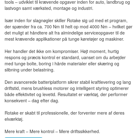
tools – udviklet til krævende opgaver inden for auto, landbrug og
lastvogn samt værksted, montage og industri.
Især inden for slagnøgler skiller Rotake sig ud med et program,
der spænder fra ca. 700 Nm til helt op mod 4000 Nm – hvilket gør
det muligt at håndtere alt fra almindelige serviceopgaver til de
mest krævende applikationer på tunge køretøjer og maskiner.
Her handler det ikke om kompromiser. Højt moment, hurtig
respons og præcis kontrol er standard, uanset om du arbejder
med tunge bolte, boring i hårde materialer eller skæring og
slibning under belastning.
Den avancerede batteriplatform sikrer stabil kraftlevering og lang
driftstid, mens brushless motorer og intelligent styring optimerer
både effektivitet og levetid. Resultatet er værktøj, der performer
konsekvent – dag efter dag.
Rotake er skabt til professionelle, der forventer mere af deres
elværktøj.
Mere kraft – Mere kontrol – Mere driftssikkerhed.