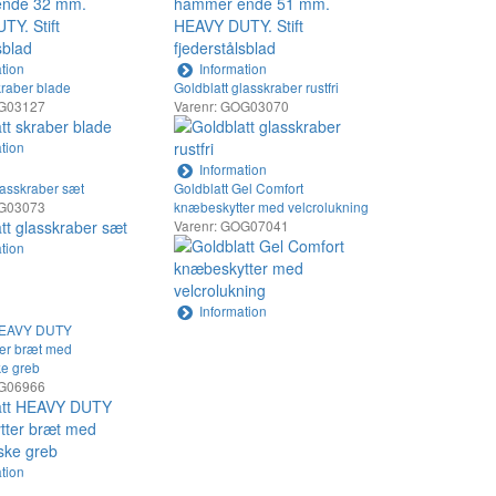
tion
Information
kraber blade
Goldblatt glasskraber rustfri
OG03127
Varenr: GOG03070
tion
Information
lasskraber sæt
Goldblatt Gel Comfort
OG03073
knæbeskytter med velcrolukning
Varenr: GOG07041
tion
Information
 HEAVY DUTY
er bræt med
e greb
OG06966
tion