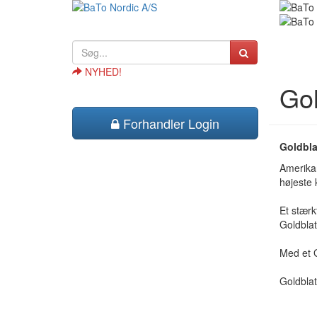
NYHED!
Gol
Forhandler Login
Goldbla
Amerikan
højeste 
Et stærk
Goldblat
Med et G
Goldblat