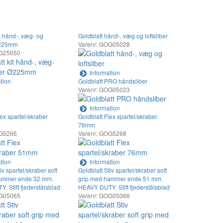
it hånd-, væg- og
Goldblatt hånd-, væg og loftsliber
 Ø225mm
Varenr: GOG05028
OG25650
Information
tion
Goldblatt PRO håndsliber
Varenr: GOG05023
Information
lex spartel/skraber
Goldblatt Flex spartel/skraber
76mm
OG5266
Varenr: GOG5268
tion
Information
iv spartel/skraber soft
Goldblatt Stiv spartel/skraber soft
hammer ende 32 mm.
grip med hammer ende 51 mm.
 Stift fjederstålsblad
HEAVY DUTY. Stift fjederstålsblad
OG05065
Varenr: GOG05066