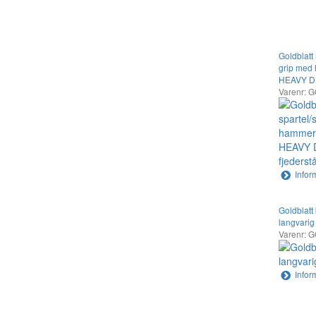
Goldblatt 
grip med
HEAVY DUT
Varenr: 
Infor
Goldblatt 
langvarig
Varenr: 
Infor