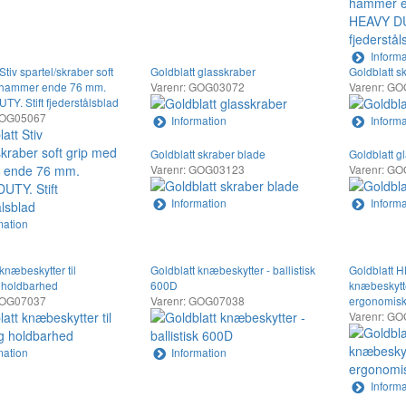
Informa
Stiv spartel/skraber soft
Goldblatt glasskraber
Goldblatt s
 hammer ende 76 mm.
Varenr: GOG03072
Varenr: G
Y. Stift fjederstålsblad
GOG05067
Information
Informa
Goldblatt skraber blade
Goldblatt g
Varenr: GOG03123
Varenr: G
Information
Informa
mation
knæbeskytter til
Goldblatt knæbeskytter - ballistisk
Goldblatt
 holdbarhed
600D
knæbeskytt
GOG07037
Varenr: GOG07038
ergonomisk
Varenr: G
mation
Information
Informa