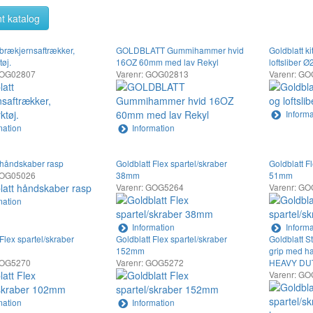
t katalog
 brækjernsaftrækker,
GOLDBLATT Gummihammer hvid
Goldblatt k
øj.
16OZ 60mm med lav Rekyl
loftsliber
GOG02807
Varenr: GOG02813
Varenr: G
Informa
mation
Information
 håndskaber rasp
Goldblatt Flex spartel/skraber
Goldblatt F
GOG05026
38mm
51mm
Varenr: GOG5264
Varenr: G
mation
Information
Informa
Flex spartel/skraber
Goldblatt Flex spartel/skraber
Goldblatt St
152mm
grip med 
GOG5270
Varenr: GOG5272
HEAVY DUTY.
Varenr: G
mation
Information