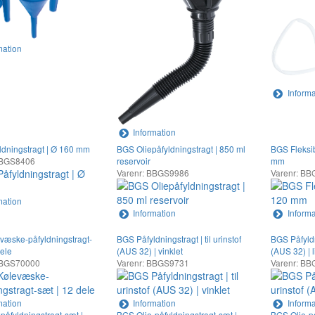
mation
Informa
Information
dningstragt | Ø 160 mm
BGS Oliepåfyldningstragt | 850 ml
BGS Fleksib
BBGS8406
reservoir
mm
Varenr: BBGS9986
Varenr: B
mation
Information
Informa
æske-påfyldningstragt-
BGS Påfyldningstragt | til urinstof
BGS Påfyldni
dele
(AUS 32) | vinklet
(AUS 32) | 
BBGS70000
Varenr: BBGS9731
Varenr: B
mation
Information
Informa
påfyldningstragt-sæt |
BGS Olie-påfyldningstragt-sæt |
BGS Olie-på