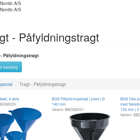
gt - Påfyldningstragt
 - Påfyldningstragt
t katalog
special
Tragt - Påfyldningstragt
sæt, 4 dele
BGS Påfyldningstragt | plast | Ø
BGS Olie-på
BBGS8029
140 mm
med fleksib
Varenr: BBGS8031
135 mm | 3
Varenr: B