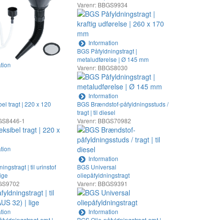
Varenr: BBGS9934
Information
BGS Påfyldningstragt |
metaludførelse | Ø 145 mm
tion
Varenr: BBGS8030
Information
el tragt | 220 x 120
BGS Brændstof-påfyldningsstuds /
tragt | til diesel
BGS8446-1
Varenr: BBGS70982
tion
Information
ngstragt | til urinstof
BGS Universal
lige
oliepåfyldningstragt
BGS9702
Varenr: BBGS9391
tion
Information
fyldningstragt-sæt |
BGS Olie-påfyldningstragt-sæt |