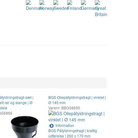
fyldningstragt-sæt |
BGS Oliepåfyldningstragt | vinklet |
elt rør og slange | Ø
Ø 145 mm
 dele
Varenr: BBGS8695
BGS6866
Information
BGS Påfyldningstragt | kraftig
udførelse | 260 x 170 mm