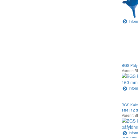
Infor
BGS Påfyl
Varenr: 
Infor
BGS Kølev
sæt | 12 
Varenr: 
Infor
BGS Olie-