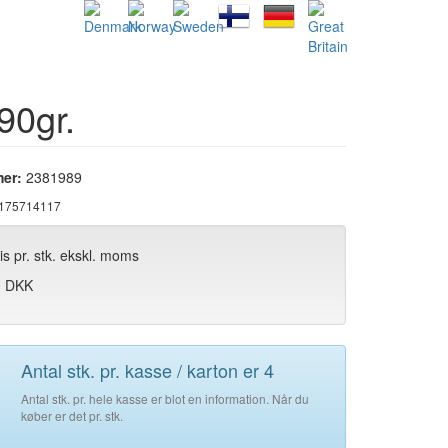
90gr.
er:
2381989
175714117
ris pr. stk. ekskl. moms
0 DKK
Antal stk. pr. kasse / karton er 4
Antal stk. pr. hele kasse er blot en information. Når du
køber er det pr. stk.