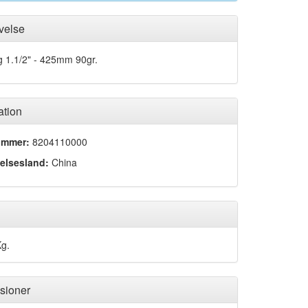
velse
g 1.1/2" - 425mm 90gr.
ation
ummer:
8204110000
elsesland:
China
Kg.
sioner