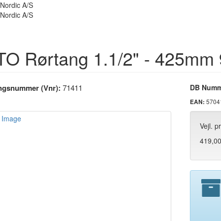
O Rørtang 1.1/2" - 425mm 
ingsnummer (Vnr):
71411
DB Numm
5704
EAN:
Vejl. p
419,0