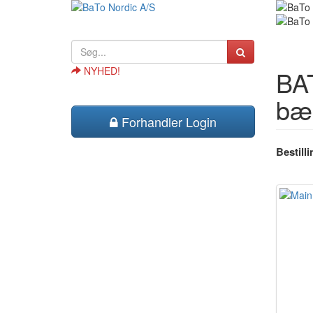
NYHED!
BAT
bæl
Forhandler Login
Bestill