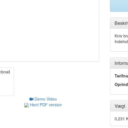
Beskri
Kniv br
Indehol
Inform
Tarifn
Oprind
Demo Video
Hent PDF version
Vægt
0,231 