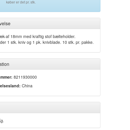
køber er det pr. stk.
velse
æk-af 18mm med kraftig stof bælteholder.
der 1 stk. kniv og 1 pk. knivblade. 10 stk. pr. pakke.
ation
ummer:
8211930000
elsesland:
China
Kg.