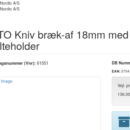
O Kniv bræk-af 18mm med kr
teholder
ingsnummer (Vnr):
61551
DB Numm
5704
EAN:
Vejl. p
136,0