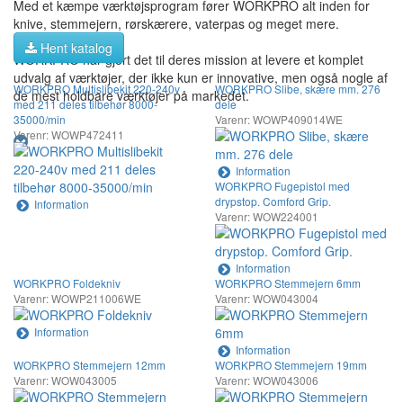
Med et kæmpe værktøjsprogram fører WORKPRO alt inden for
knive, stemmejern, rørskærere, vaterpas og meget mere.
Hent katalog
WORKPRO har gjort det til deres mission at levere et komplet
udvalg af værktøjer, der ikke kun er innovative, men også nogle af
WORKPRO Multislibekit 220-240v
WORKPRO Slibe, skære mm. 276
de mest holdbare værktøjer på markedet.
med 211 deles tilbehør 8000-
dele
35000/min
Varenr: WOWP409014WE
Varenr: WOWP472411
Information
WORKPRO Fugepistol med
drypstop. Comford Grip.
Information
Varenr: WOW224001
Information
WORKPRO Foldekniv
WORKPRO Stemmejern 6mm
Varenr: WOWP211006WE
Varenr: WOW043004
Information
Information
WORKPRO Stemmejern 12mm
WORKPRO Stemmejern 19mm
Varenr: WOW043005
Varenr: WOW043006