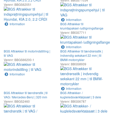
Hyundai, KIA 2.0, 2.2 CRDI
Varenr: BBGS71034
Varenr: BBGS62051
Information
Information
BGS Aftrækker til
krumtapaksel-/udligningsflange
Varenr: BBGS7711
Information
BGS Aftrækker til motorindstilling |
BGS Aftrækker til tændrørsstik |
til VAG
indvendig sekskant 22 mm | til
Varenr: BBGS66200-1
BMW-motorcykler
Varenr: BBGS8939
Information
Information
BGS Aftrækker til tændrørstik | til
BGS Aftrækker- /
VAG / Mercedes-Benz | 320 mm
kugleledsværktøjssæt | 3 dele
Varenr: BBGS2460
Varenr: BBGS6787