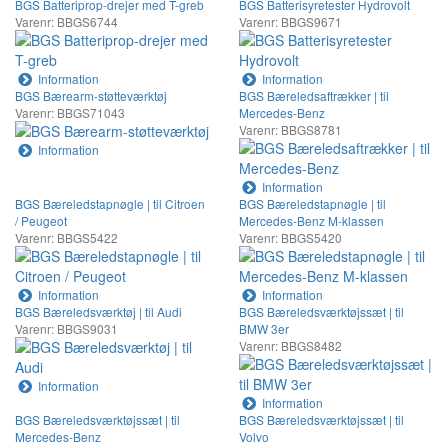
BGS Batteriprop-drejer med T-greb
BGS Batterisyretester Hydrovolt
Varenr: BBGS6744
Varenr: BBGS9671
Information
Information
BGS Bærearm-støtteværktøj
BGS Bæreledsaftrækker | til
Varenr: BBGS71043
Mercedes-Benz
Varenr: BBGS8781
Information
Information
BGS Bæreledstapnøgle | til Citroen
BGS Bæreledstapnøgle | til
/ Peugeot
Mercedes-Benz M-klassen
Varenr: BBGS5422
Varenr: BBGS5420
Information
Information
BGS Bæreledsværktøj | til Audi
BGS Bæreledsværktøjssæt | til
Varenr: BBGS9031
BMW 3er
Varenr: BBGS8482
Information
Information
BGS Bæreledsværktøjssæt | til
BGS Bæreledsværktøjssæt | til
Mercedes-Benz
Volvo