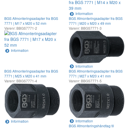
Information
BGS Afmonteringsadapter fra BGS
BGS Afmonteringsadapter fra BGS
7771 | M17 x M20 x 52 mm
7771 | M20 x M20 x 49 mm
Varenr: BBGS7771-2
Varenr: BBGS7771-3
Information
Information
BGS Afmonteringsadapter fra BGS
BGS Afmonteringsadapter fra BGS
7771 | M25 x M20 x 41 mm
7771 | M27 x M20 x 41 mm
Varenr: BBGS7771-4
Varenr: BBGS7771-5
Information
Information
BGS Afmonteringshåndtag til