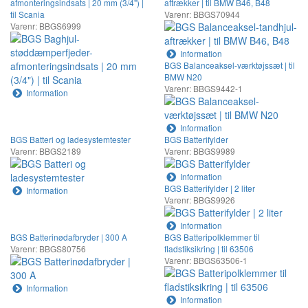
afmonteringsindsats | 20 mm (3/4") |
aftrækker | til BMW B46, B48
til Scania
Varenr: BBGS70944
Varenr: BBGS6999
Information
BGS Balanceaksel-værktøjssæt | til
BMW N20
Varenr: BBGS9442-1
Information
Information
BGS Batteri og ladesystemtester
BGS Batterifylder
Varenr: BBGS2189
Varenr: BBGS9989
Information
BGS Batterifylder | 2 liter
Information
Varenr: BBGS9926
Information
BGS Batterinødafbryder | 300 A
BGS Batteripolklemmer til
Varenr: BBGS80756
fladstiksikring | til 63506
Varenr: BBGS63506-1
Information
Information