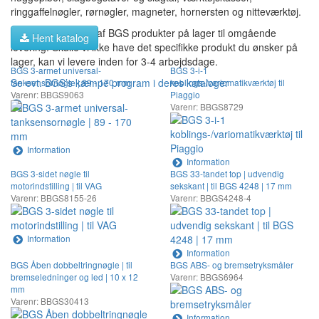
ringgaffelnøgler, rørnøgler, magneter, hornersten og nitteværktøj.
Vi fører en stor del af BGS produkter på lager til omgående
Hent katalog
levering. Skulle vi ikke have det specifikke produkt du ønsker på
lager, kan vi levere inden for 3-4 arbejdsdage.
BGS 3-armet universal-
BGS 3-i-1
Se evt. BGS’s kæmpe program i deres kataloger
tanksensornøgle | 89 - 170 mm
koblings-/variomatikværktøj til
Varenr: BBGS9063
Piaggio
Varenr: BBGS8729
Information
Information
BGS 3-sidet nøgle til
BGS 33-tandet top | udvendig
motorindstilling | til VAG
sekskant | til BGS 4248 | 17 mm
Varenr: BBGS8155-26
Varenr: BBGS4248-4
Information
Information
BGS Åben dobbeltringnøgle | til
BGS ABS- og bremsetryksmåler
bremseledninger og led | 10 x 12
Varenr: BBGS6964
mm
Varenr: BBGS30413
Information