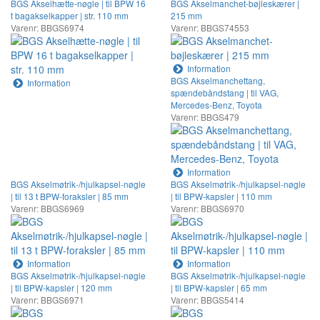
BGS Akselhætte-nøgle | til BPW 16
BGS Akselmanchet-bøjleskærer |
t bagakselkapper | str. 110 mm
215 mm
Varenr: BBGS6974
Varenr: BBGS74553
Information
BGS Akselmanchettang,
Information
spændebåndstang | til VAG,
Mercedes-Benz, Toyota
Varenr: BBGS479
Information
BGS Akselmøtrik-/hjulkapsel-nøgle
BGS Akselmøtrik-/hjulkapsel-nøgle
| til 13 t BPW-foraksler | 85 mm
| til BPW-kapsler | 110 mm
Varenr: BBGS6969
Varenr: BBGS6970
Information
Information
BGS Akselmøtrik-/hjulkapsel-nøgle
BGS Akselmøtrik-/hjulkapsel-nøgle
| til BPW-kapsler | 120 mm
| til BPW-kapsler | 65 mm
Varenr: BBGS6971
Varenr: BBGS5414