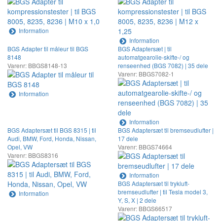
Information
Information
BGS Adapter til måleur til BGS
BGS Adaptersæt | til
8148
automatgearolie-skifte-/ og
Varenr: BBGS8148-13
renseenhed (BGS 7082) | 35 dele
Varenr: BBGS7082-1
Information
Information
BGS Adaptersæt til BGS 8315 | til
BGS Adaptersæt til bremseudlufter |
Audi, BMW, Ford, Honda, Nissan,
17 dele
Opel, VW
Varenr: BBGS74664
Varenr: BBGS8316
Information
BGS Adaptersæt til trykluft-
bremseudlufter | til Tesla model 3,
Information
Y, S, X | 2 dele
Varenr: BBGS66517