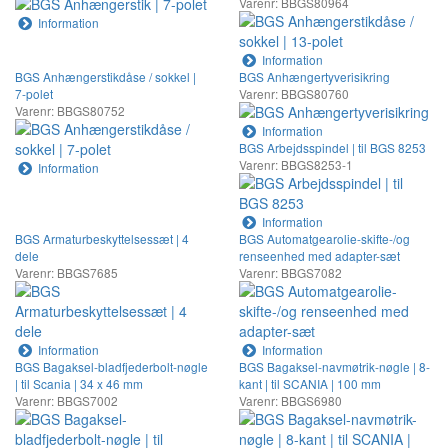
Varenr: BBGS80964
Information
Information
BGS Anhængerstikdåse / sokkel |
BGS Anhængertyverisikring
7-polet
Varenr: BBGS80760
Varenr: BBGS80752
Information
BGS Arbejdsspindel | til BGS 8253
Varenr: BBGS8253-1
Information
Information
BGS Armaturbeskyttelsessæt | 4
BGS Automatgearolie-skifte-/og
dele
renseenhed med adapter-sæt
Varenr: BBGS7685
Varenr: BBGS7082
Information
Information
BGS Bagaksel-bladfjederbolt-nøgle
BGS Bagaksel-navmøtrik-nøgle | 8-
| til Scania | 34 x 46 mm
kant | til SCANIA | 100 mm
Varenr: BBGS7002
Varenr: BBGS6980