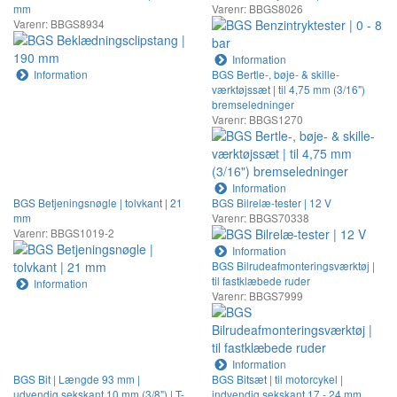
mm
Varenr: BBGS8026
Varenr: BBGS8934
Information
Information
BGS Bertle-, bøje- & skille-
værktøjssæt | til 4,75 mm (3/16")
bremseledninger
Varenr: BBGS1270
Information
BGS Betjeningsnøgle | tolvkant | 21
BGS Bilrelæ-tester | 12 V
mm
Varenr: BBGS70338
Varenr: BBGS1019-2
Information
BGS Bilrudeafmonteringsværktøj |
til fastklæbede ruder
Information
Varenr: BBGS7999
Information
BGS Bit | Længde 93 mm |
BGS Bitsæt | til motorcykel |
udvendig sekskant 10 mm (3/8") | T-
indvendig sekskant 17 - 24 mm