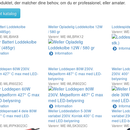
duktet, der matcher dine behov, om du er professionel, eller amatør.
t katalog
tteri Loddekolbe
Weller Opladelig Loddekolbe 12W
Loddespids ø
485gr)
/ 580 gr
Varenr: WE
WE-WLIBAK8
Varenr: WE-WLBRK12
Informa
mation
Information
oddepen 60W 230V.
Weller Loddepen 80W 230V.
Weller Lod
rm 427° C max med LED-
Mejselform 487° C max med LED-
230V. 400°
belysning
belysning
WE-WLIR6023C
Varenr: WE-WLIR8023C
Varenr: W
mation
Information
Informa
oddepensæt 4 dele 80W
Weller Loddestation 5-30W
Weller Lod
7° C max med LED-
variabel 230V. Konisk 400° C max
variabel 2
med LED-belysning
med LED-b
 WE-WLIRPK8023C
Varenr: WE-WLSK3023C
Varenr: W