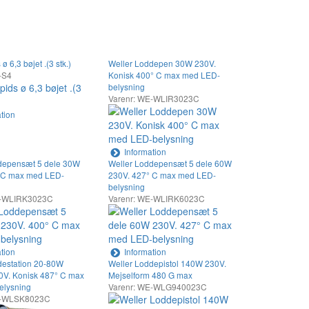
 6,3 bøjet .(3 stk.)
Weller Loddepen 30W 230V.
-S4
Konisk 400° C max med LED-
belysning
Varenr: WE-WLIR3023C
tion
Information
depensæt 5 dele 30W
Weller Loddepensæt 5 dele 60W
 C max med LED-
230V. 427° C max med LED-
belysning
E-WLIRK3023C
Varenr: WE-WLIRK6023C
tion
Information
destation 20-80W
Weller Loddepistol 140W 230V.
30V. Konisk 487° C max
Mejselform 480 G max
elysning
Varenr: WE-WLG940023C
E-WLSK8023C