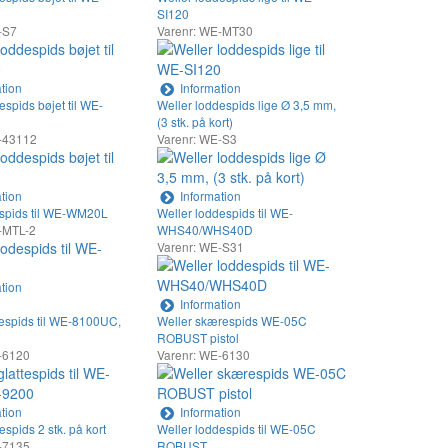
SI120
-S7
Varenr: WE-MT30
tion
Information
espids bøjet til WE-
Weller loddespids lige Ø 3,5 mm,
(3 stk. på kort)
-43112
Varenr: WE-S3
tion
Information
espids til WE-WM20L
Weller loddespids til WE-
-MTL-2
WHS40/WHS40D
Varenr: WE-S31
tion
Information
tespids til WE-8100UC,
Weller skærespids WE-05C
ROBUST pistol
-6120
Varenr: WE-6130
tion
Information
espids 2 stk. på kort
Weller loddespids til WE-05C
-7135
ROBUST ,