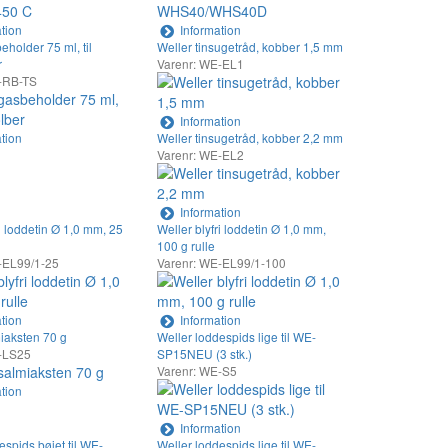
tion
Information
eholder 75 ml, til
Weller tinsugetråd, kobber 1,5 mm
r
Varenr: WE-EL1
-RB-TS
Information
tion
Weller tinsugetråd, kobber 2,2 mm
Varenr: WE-EL2
Information
ri loddetin Ø 1,0 mm, 25
Weller blyfri loddetin Ø 1,0 mm,
100 g rulle
-EL99/1-25
Varenr: WE-EL99/1-100
tion
Information
iaksten 70 g
Weller loddespids lige til WE-
-LS25
SP15NEU (3 stk.)
Varenr: WE-S5
tion
Information
espids bøjet til WE-
Weller loddespids lige til WE-