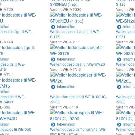
U
SP80NEU (1 stk.)
SI120
WE-MT20
Varenr: WE-MTG20
Varenr: WE
mation
Information
Informa
despids lige til WE-
Weller loddespids bøjet til WE-
Weller lodd
SI175
SI251
WE-MT40
Varenr: WE-43111
Varenr: WE
mation
Information
Informa
ddespids til WE-
Weller loddespidser til WE-WM20
Weller lod
M15
Varenr: WE-MTN-2
Varenr: WE
WE-MTL-1
Information
Informa
mation
ddespids til WE-
Weller skærespids til WE-8100UC,
Weller glat
WHS40D
-9200
-9200
WE-S32
Varenr: WE-6110
Varenr: WE
mation
Information
Informa
attespids til WE-05C
Weller loddespids "longlife" til WE-
Weller lodd
istol
05C ROBUST pistol
Varenr: WE