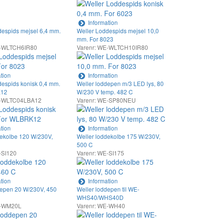
Information
despids mejsel 6,4 mm.
Weller Loddespids mejsel 10,0
mm. For 8023
E-WLTCH6IR80
Varenr: WE-WLTCH10IR80
tion
Information
despids konisk 0,4 mm.
Weller loddepen m/3 LED lys, 80
K12
W/230 V temp. 482 C
E-WLTC04LBA12
Varenr: WE-SP80NEU
tion
Information
dekolbe 120 W/230V,
Weller loddekolbe 175 W/230V,
500 C
-SI120
Varenr: WE-SI175
tion
Information
depen 20 W/230V, 450
Weller loddepen til WE-
WHS40/WHS40D
E-WM20L
Varenr: WE-WH40