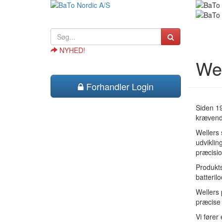
NYHED!
Wel
Forhandler Login
Siden 194
krævende
Wellers 
udviklin
præcisio
Produkts
batteril
Wellers 
præcise 
Vi fører