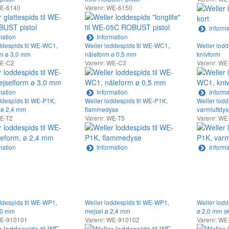
WE-6140
Varenr: WE-6150
Informa
mation
Information
ddespids til WE-WC1,
Weller loddespids til WE-WC1,
Weller lod
rm ø 3,0 mm
nåleform ø 0,5 mm
knivform
WE-C2
Varenr: WE-C3
Varenr: WE
mation
Information
Informa
ddespids til WE-P1K,
Weller loddespids til WE-P1K,
Weller lodd
 ø 2,4 mm
flammedyse
varmluftdy
WE-T2
Varenr: WE-T5
Varenr: WE
mation
Information
Informa
ddespids til WE-WP1,
Weller loddespids til WE-WP1,
Weller lodd
,0 mm
mejsel ø 2,4 mm
ø 2,0 mm s
WE-910101
Varenr: WE-910102
Varenr: W