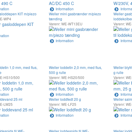
mation
Information
Informa
sloddepen KIT m/piezo
Weller mini gasbrænder m/piezo
Weller gasb
WE-WP4
tænding
loddekolbe
Varenr: WE-WT13EU
Varenr: WE
mation
Information
Informa
ddetin 1,0 mm, med flus,
Weller loddetin 2,0 mm, med flus,
Weller blyf
e
500 g rulle
g rulle
WE-HS10/500
Varenr: WE-HS20/500
Varenr: WE
mation
Information
Informa
ddevand 25 ml
Weller loddfedt 20 g
Weller salm
WE-LW25
Varenr: WE-LF25
Varenr: WE
mation
Information
Informa
ddespids til WE-
Weller loddespids til WE-
Weller lodd