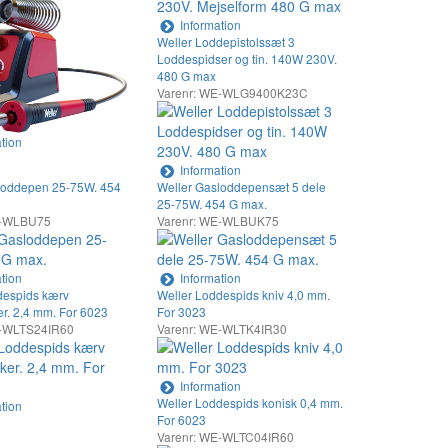
Information
Weller Loddepistolssæt 3
Loddespidser og tin. 140W 230V.
480 G max
Varenr: WE-WLG9400K23C
tion
Information
loddepen 25-75W. 454
Weller Gasloddepensæt 5 dele
25-75W. 454 G max.
E-WLBU75
Varenr: WE-WLBUK75
tion
Information
despids kærv
Weller Loddespids kniv 4,0 mm.
r. 2,4 mm. For 6023
For 3023
E-WLTS24IR60
Varenr: WE-WLTK4IR30
Information
Weller Loddespids konisk 0,4 mm.
tion
For 6023
Varenr: WE-WLTC04IR60