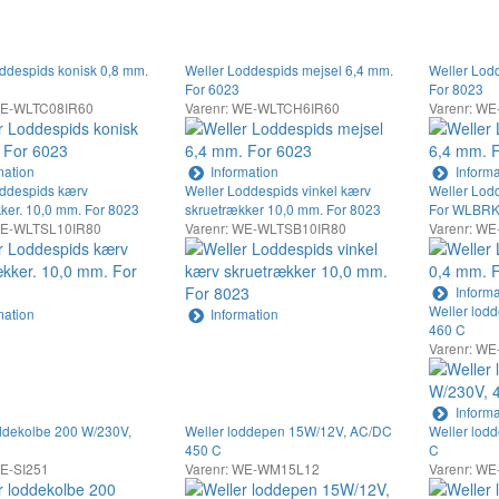
ddespids konisk 0,8 mm.
Weller Loddespids mejsel 6,4 mm.
Weller Lod
For 6023
For 8023
WE-WLTC08IR60
Varenr: WE-WLTCH6IR60
Varenr: W
mation
Information
Informa
oddespids kærv
Weller Loddespids vinkel kærv
Weller Lod
ker. 10,0 mm. For 8023
skruetrækker 10,0 mm. For 8023
For WLBR
WE-WLTSL10IR80
Varenr: WE-WLTSB10IR80
Varenr: W
Informa
Weller lod
mation
Information
460 C
Varenr: WE
Informa
ddekolbe 200 W/230V,
Weller loddepen 15W/12V, AC/DC
Weller lod
450 C
C
WE-SI251
Varenr: WE-WM15L12
Varenr: W