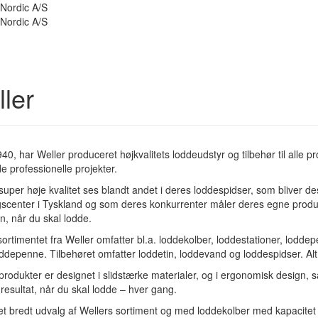
ler
0, har Weller produceret højkvalitets loddeudstyr og tilbehør til alle proj
 professionelle projekter.
super høje kvalitet ses blandt andet i deres loddespidser, som bliver 
gscenter i Tyskland og som deres konkurrenter måler deres egne produk
n, når du skal lodde.
ortimentet fra Weller omfatter bl.a. loddekolber, loddestationer, lodd
oddepenne. Tilbehøret omfatter loddetin, loddevand og loddespidser. Alt i
produkter er designet i slidstærke materialer, og i ergonomisk design,
resultat, når du skal lodde – hver gang.
 et bredt udvalg af Wellers sortiment og med loddekolber med kapacitet