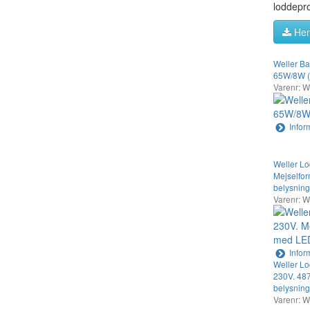
loddepro
Hen
Weller Ba
65W/8W (
Varenr: 
Infor
Weller L
Mejselfo
belysning
Varenr: 
Infor
Weller L
230V. 48
belysning
Varenr: