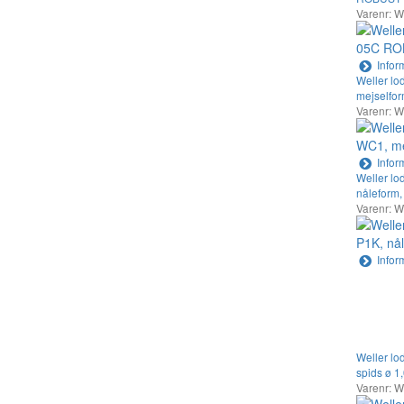
Varenr: 
Infor
Weller lo
mejselfo
Varenr: 
Infor
Weller lo
nåleform,
Varenr: 
Infor
Weller lo
spids ø 1
Varenr: 