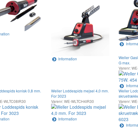
mation
Informa
Weller Gas
Information
G max.
Varenr: W
Informa
ddespids konisk 0,8 mm.
Weller Loddespids mejsel 4,0 mm.
Weller Lod
For 3023
skruetrække
WE-WLTC08IR30
Varenr: WE-WLTCH4IR30
Varenr: W
mation
Information
Informa