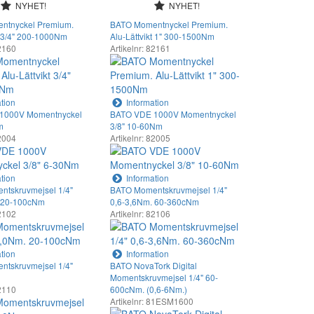
NYHET!
NYHET!
ntnyckel Premium.
BATO Momentnyckel Premium.
t 3/4" 200-1000Nm
Alu-Lättvikt 1" 300-1500Nm
82160
Artikelnr: 82161
tion
Information
1000V Momentnyckel
BATO VDE 1000V Momentnyckel
m
3/8" 10-60Nm
82004
Artikelnr: 82005
tion
Information
tskruvmejsel 1/4"
BATO Momentskruvmejsel 1/4"
. 20-100cNm
0,6-3,6Nm. 60-360cNm
82102
Artikelnr: 82106
tion
Information
tskruvmejsel 1/4"
BATO NovaTork Digital
Momentskruvmejsel 1/4" 60-
82110
600cNm. (0,6-6Nm.)
Artikelnr: 81ESM1600