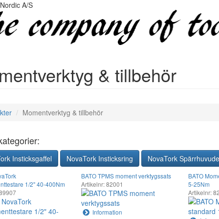
entverktyg & tillbehör
kter
Momentverktyg & tillbehör
ategorier:
rk Insticksgaffel
NovaTork Insticksring
NovaTork Spärrhuvud
aTork
BATO TPMS moment verktygssats
BATO Momen
nttestare 1/2" 40-400Nm
Artikelnr: 82001
5-25Nm
: 89907
Artikelnr: 
Information