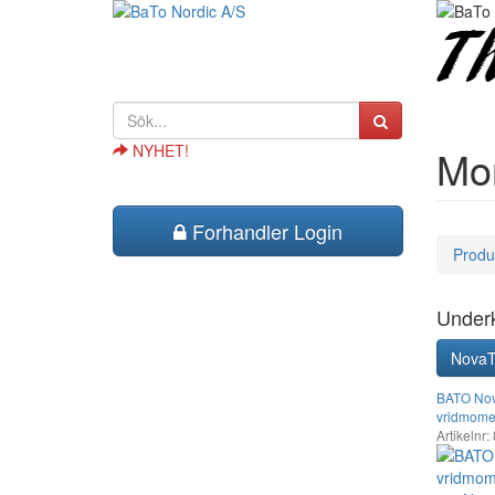
NYHET!
Mom
Forhandler Login
Produ
Underk
NovaTo
BATO Nov
vridmome
Artikelnr