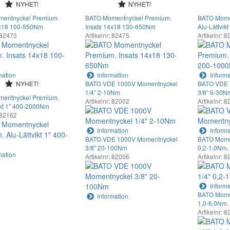
NYHET!
NYHET!
entnyckel Premium.
BATO Momentnyckel Premium.
BATO Mome
4x18 100-550Nm
Insats 14x18 130-650Nm
Alu-Lättvik
: 82473
Artikelnr: 82475
Artikelnr: 
mation
Information
Informa
NYHET!
BATO VDE 1000V Momentnyckel
BATO VDE 
1/4" 2-10Nm
3/8" 6-30N
entnyckel Premium.
Artikelnr: 82002
Artikelnr: 
ikt 1" 400-2000Nm
: 82162
Information
Informa
BATO VDE 1000V Momentnyckel
BATO Momen
3/8" 20-100Nm
0,2-1,0Nm
mation
Artikelnr: 82006
Artikelnr: 
Informa
BATO Momen
Information
1,0-6,0Nm.
Artikelnr: 