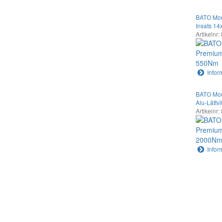
BATO Mom
Insats 1
Artikelnr
Infor
BATO Mom
Alu-Lättv
Artikelnr
Infor